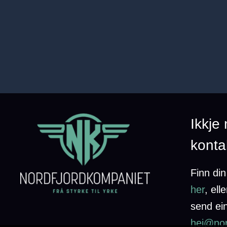
Ikkje
konta
Finn di
her
,
elle
send ein
hei@nor