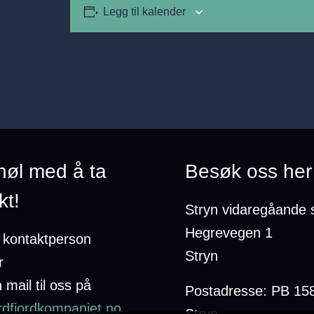
Legg til kalender
 nøl med å ta
Besøk oss her
kt!
Stryn vidaregåande 
Hegrevegen 1
n kontaktperson
Stryn
r
 mail til oss på
Postadresse: PB 15
dfjordkompaniet.no