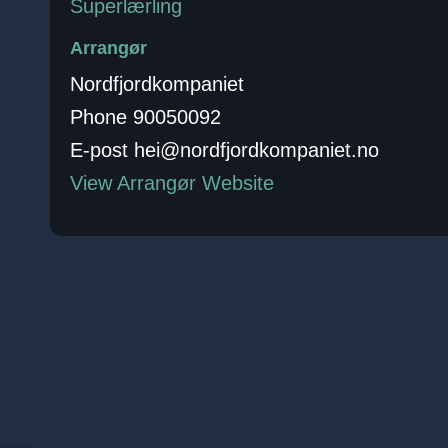
Superlærling
Arrangør
Nordfjordkompaniet
Phone
90050092
E-post
hei@nordfjordkompaniet.no
View Arrangør Website