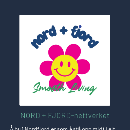
NORD + FJORD-nettverket
Å bu i Nordfjord er som å stå opp midt i eit