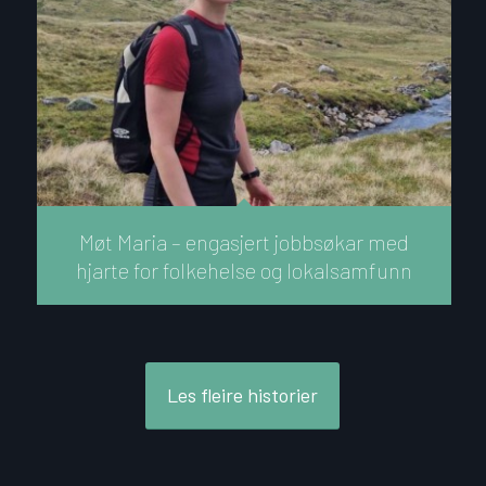
Møt Maria – engasjert jobbsøkar med
hjarte for folkehelse og lokalsamfunn
Les fleire historier