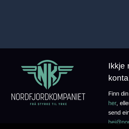
Ikkje
konta
Finn di
her
,
elle
send ein
hei@nor