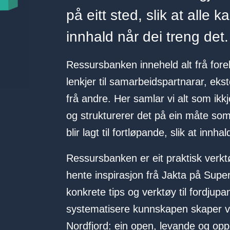
på eitt sted, slik at alle k
innhald når dei treng det.
Ressursbanken inneheld alt frå forel
lenkjer til samarbeidspartnarar, ek
frå andre. Her samlar vi alt som ikk
og strukturerer det på ein måte som 
blir lagt til fortløpande, slik at innha
Ressursbanken er eit praktisk verktøy
hente inspirasjon frå Jakta på Superk
konkrete tips og verktøy til fordjupa
systematisere kunnskapen skaper vi 
Nordfjord: ein open, levande og opp