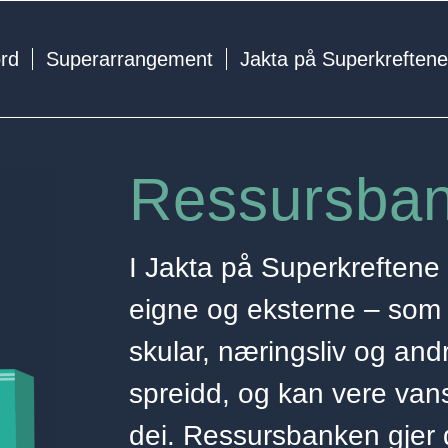
ord
Superarrangement
Jakta på Superkreften
Ressursba
I Jakta på Superkreftene
eigne og eksterne – som k
skular, næringsliv og and
spreidd, og kan vere vans
dei. Ressursbanken gjer d