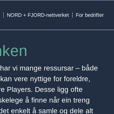
e
NORD + FJORD-nettverket
For bedrifter
nken
 har vi mange ressursar – både
an vere nyttige for foreldre,
re Players. Desse ligg ofte
kelege å finne når ein treng
et enkelt å samle og dele alt