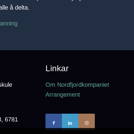
lle å delta.
danning
Linkar
skule
Om Nordfjordkompaniet
Arrangement
8, 6781