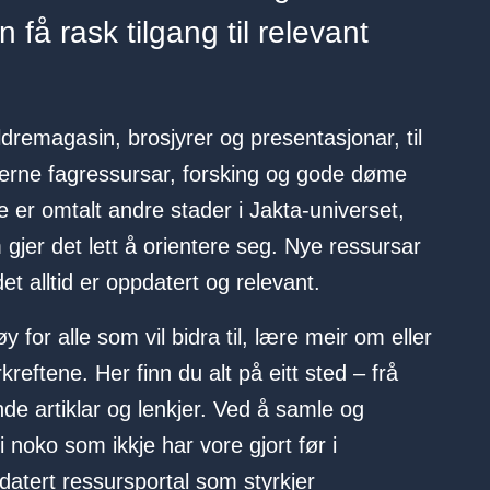
an få rask tilgang til relevant
dremagasin, brosjyrer og presentasjonar, til
sterne fagressursar, forsking og gode døme
je er omtalt andre stader i Jakta-universet,
gjer det lett å orientere seg. Nye ressursar
ldet alltid er oppdatert og relevant.
 for alle som vil bidra til, lære meir om eller
reftene. Her finn du alt på eitt sted – frå
nde artiklar og lenkjer. Ved å samle og
noko som ikkje har vore gjort før i
datert ressursportal som styrkjer