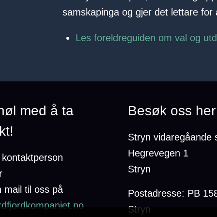
samskapinga og gjer det lettare for a
Les foreldreguiden om val og ut
 nøl med å ta
Besøk oss her
kt!
Stryn vidaregåande 
Hegrevegen 1
n kontaktperson
Stryn
r
 mail til oss på
Postadresse: PB 15
dfjordkompaniet.no
Stryn