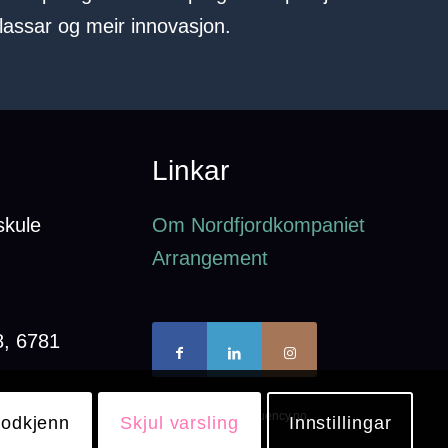
plassar og meir innovasjon.
Linkar
skule
Om Nordfjordkompaniet
Arrangement
8, 6781
Webdesign av Frequency.no
odkjenn
Skjul varsling
Innstillingar