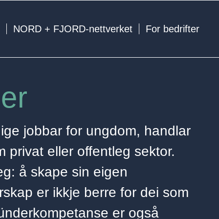
e
NORD + FJORD-nettverket
For bedrifter
er
dige jobbar for ungdom, handlar
 privat eller offentleg sektor.
veg: å skape sin eigen
skap er ikkje berre for dei som
 gründerkompetanse er også