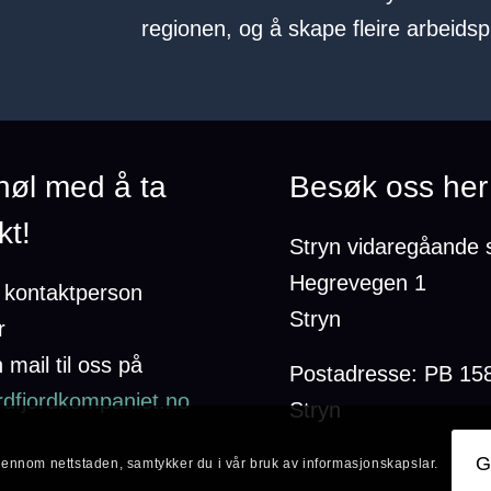
regionen, og å skape fleire arbeids
 nøl med å ta
Besøk oss her
kt!
Stryn vidaregåande 
Hegrevegen 1
n kontaktperson
Stryn
r
 mail til oss på
Postadresse: PB 15
dfjordkompaniet.no
Stryn
G
jennom nettstaden, samtykker du i vår bruk av informasjonskapslar.