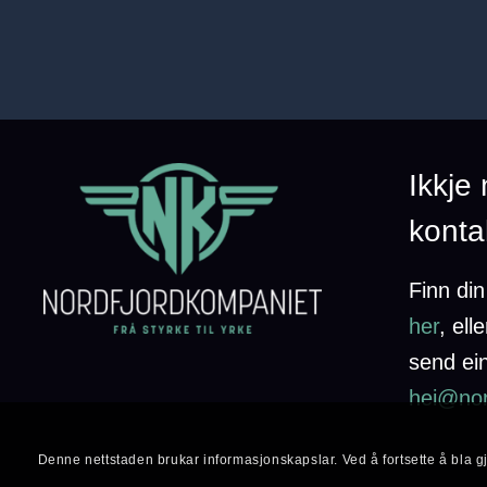
Ikkje
konta
Finn di
her
,
elle
send ein
hei@nor
Denne nettstaden brukar informasjonskapslar. Ved å fortsette å bla g