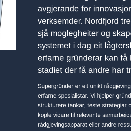
avgjerande for innovasjon
verksemder. Nordfjord tre
sjå moglegheiter og skap
systemet i dag eit lågters
erfarne gründerar kan få 
stadiet der få andre har tr
Supergründer er eit unikt rådgjevings-
erfarne spesialistar. Vi hjelper grü
strukturere tankar, teste strategiar 
kople vidare til relevante samarbeid
rådgjevingsapparat eller andre ressu