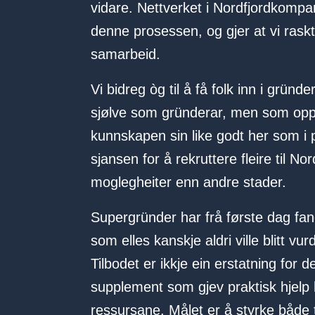
vidare. Nettverket i Nordfjordkompan
denne prosessen, og gjer at vi raskt 
samarbeid.
Vi bidreg òg til å få folk inn i gründ
sjølve som gründerar, men som opp
kunnskapen sin like godt her som i p
sjansen for å rekruttere fleire til No
moglegheiter enn andre stader.
Supergründer har frå første dag fan
som elles kanskje aldri ville blitt vu
Tilbodet er ikkje ein erstatning for d
supplement som gjev praktisk hjelp he
ressursane. Målet er å styrke både t