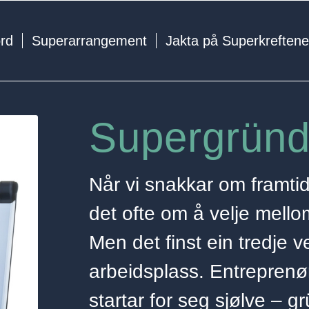
ord
Superarrangement
Jakta på Superkreften
Supergründ
Når vi snakkar om framti
det ofte om å velje mellom
Men det finst ein tredje 
arbeidsplass. Entreprenør
startar for seg sjølve –