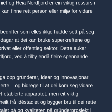
iet og Heia Nordfjord er ein viktig ressurs i
kan finne rett person eller miljø for vidare
erbedrifter som elles ikkje hadde sett på seg
dagar at dei kan bruke superkreftene og
rivat eller offentleg sektor. Dette aukar
rdfjord, ved å tilby endå fleire spennande
ga opp gründerar, idear og innovasjonar
rderte – og bidrege til at dei kom seg vidare.
et etablerte apparatet, men eit viktig
ilt frå idéstadiet og bygger bru til dei rette
alet på og kvaliteten på gründerprosjekt i