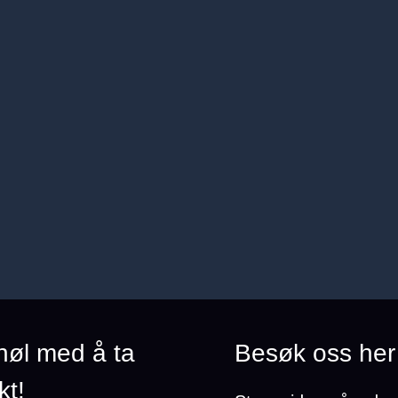
 nøl med å ta
Besøk oss her
kt!