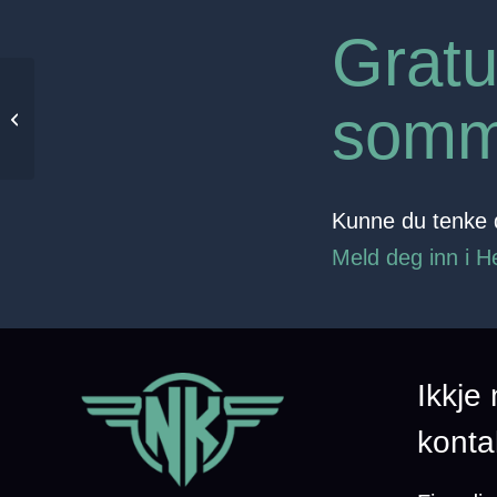
Gratu
Michal Gembicky: Frå
somm
storbyliv i Praha til
landsbyliv i Innvik.
Kunne du tenke d
Meld deg inn i H
Ikkje
konta