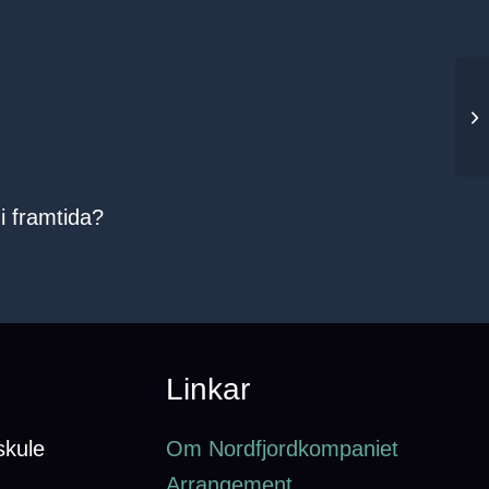
i framtida?
Linkar
skule
Om Nordfjordkompaniet
Arrangement