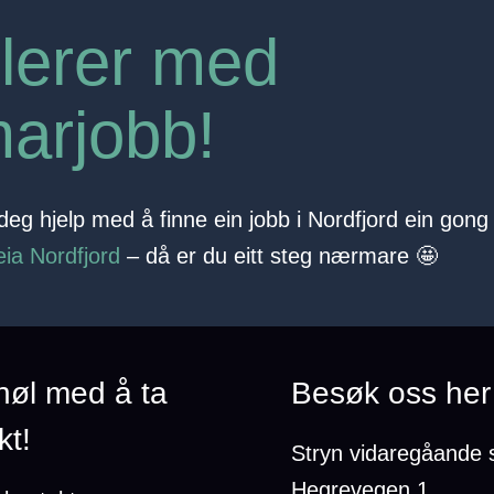
lerer med
arjobb!
eg hjelp med å finne ein jobb i Nordfjord ein gong 
eia Nordfjord
– då er du eitt steg nærmare 🤩
 nøl med å ta
Besøk oss her
kt!
Stryn vidaregåande 
Hegrevegen 1